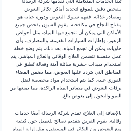
تبدأ الخدمات المتكاملة التي تقدمها شركة الرسالة
بـفحص دقيق للموقع لتحديد أماكن تكاثر البعوض
ومصادر غذائه. ففهم سلوك البعوض ودورة حياته هو
مفتاح النجاح في مكافحته. يقوم الفنيون بفحص جميع
الأماكن التي يمكن أن تتجمع فيها المياه، مثل أحواض
الزهور، وإطارات السيارات القديمة، والمصارف، وأي
حاويات يمكن أن تجمع المياه. بعد ذلك، يتم وضع خطة
عمل مفصلة تتضمن العلاج الوقائي والعلاج المباشر. يتم
استخدام مبيدات حشرية سائلة آمنة وفعالة تُطبق في
المناطق التي يتردد عليها البعوض، مما يضمن القضاء
الفوري عليه. كما يتم استخدام مواد مخصصة لقتل
يرقات البعوض في مصادر المياه الراكدة، مما يمنعها من
النمو والتحول إلى بعوض بالغ.
بالإضافة إلى العلاج، تقدم شركة الرسالة أيضًا خدمات
وقائية. يقوم الفريق بتقديم نصائح للعميل حول كيفية
منع البعوض من التكاثر في المستقبل، مثل إزالة المياه