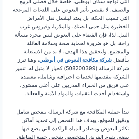
التي تواجه سكان أبوظبي، خاصةً خلال فصلي الربيع
والصيف. لا يقتصر تأثير البعوض على اللدغات المزعجة
التي تسبب الحكة، بل يمتد ليشمل نقل الأمراض
الخطيرة مثل حمى الضنك، والملاريا، وفيروس غرب
النيل. لذا، فإن القضاء على البعوض ليس مجرد مسألة
راحة، بل هو ضرورة لحماية صحة وسلامة العائلة
والمجتمع. ولتحقيق هذا الهدف، لا بد من الاستعانة
بـأفضل
شركة مكافحة البعوض في أبوظبي
، وهنا تبرز
شركة الرسالة (508200399) كخيار لا مثيل له. تتميز
الشركة بتقديمها لخدمات احترافية وشاملة، معتمدة
على فريق من الخبراء المدربين على أعلى مستوى،
واستخدام أحدث التقنيات والمواد الآمنة والفعالة.
تبدأ عملية المكافحة مع شركة الرسالة بـفحص شامل
ودقيق للموقع. يهدف هذا الفحص إلى تحديد أماكن
تكاثر البعوض ومصادر المياه الراكدة التي يضع فيها
بيضه. يقوم الفريق المتخصص بفحص جميع المناطق