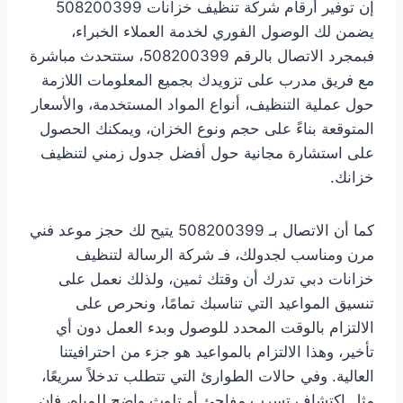
إن توفير أرقام شركة تنظيف خزانات 508200399
يضمن لك الوصول الفوري لخدمة العملاء الخبراء،
فبمجرد الاتصال بالرقم 508200399، ستتحدث مباشرة
مع فريق مدرب على تزويدك بجميع المعلومات اللازمة
حول عملية التنظيف، أنواع المواد المستخدمة، والأسعار
المتوقعة بناءً على حجم ونوع الخزان، ويمكنك الحصول
على استشارة مجانية حول أفضل جدول زمني لتنظيف
خزانك.
كما أن الاتصال بـ 508200399 يتيح لك حجز موعد فني
مرن ومناسب لجدولك، فـ شركة الرسالة لتنظيف
خزانات دبي تدرك أن وقتك ثمين، ولذلك نعمل على
تنسيق المواعيد التي تناسبك تمامًا، ونحرص على
الالتزام بالوقت المحدد للوصول وبدء العمل دون أي
تأخير، وهذا الالتزام بالمواعيد هو جزء من احترافيتنا
العالية. وفي حالات الطوارئ التي تتطلب تدخلاً سريعًا،
مثل اكتشاف تسرب مفاجئ أو تلوث واضح للمياه، فإن