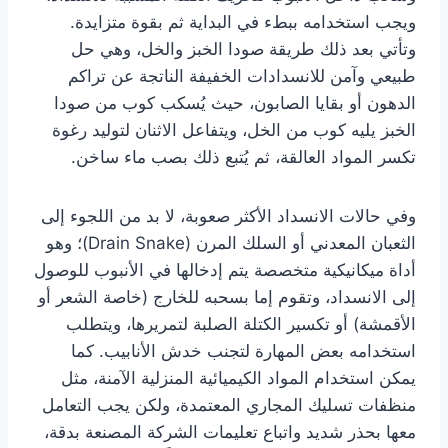
ويجب استخدامه ببطء في البداية ثم بقوة متزايدة.
وتأتي بعد ذلك طريقة صودا الخبز والخل، وهي حل
طبيعي وآمن للانسدادات الخفيفة الناتجة عن تراكم
الدهون أو بقايا الصابون، حيث يُسكب كوب من صودا
الخبز يليه كوب من الخل، ويتفاعل الاثنان لتوليد رغوة
تكسر المواد العالقة، ثم يُتبع ذلك بصب ماء ساخن.
وفي حالات الانسداد الأكثر صعوبة، لا بد من اللجوء إلى
الثعبان المعدني أو السلك المرن (Drain Snake)؛ وهو
أداة ميكانيكية متخصصة يتم إدخالها في الأنبوب للوصول
إلى الانسداد، وتقوم إما بسحبه للخارج (خاصة الشعر أو
الأقمشة) أو تكسير الكتلة الصلبة لتمريرها، ويتطلب
استخدامه بعض المهارة لتجنب خدش الأنابيب. كما
يمكن استخدام المواد الكيميائية المنزلية الآمنة، مثل
منظفات تسليك المجاري المعتمدة، ولكن يجب التعامل
معها بحذر شديد واتباع تعليمات الشركة المصنعة بدقة،