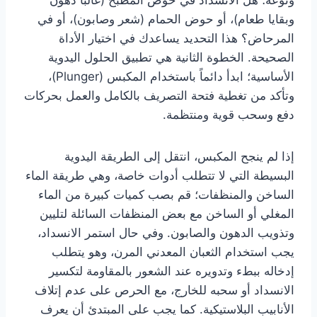
ونوعه؛ هل الانسداد في حوض المطبخ (غالباً دهون
وبقايا طعام)، أو حوض الحمام (شعر وصابون)، أو في
المرحاض؟ هذا التحديد يساعدك في اختيار الأداة
الصحيحة. الخطوة الثانية هي تطبيق الحلول اليدوية
الأساسية؛ ابدأ دائماً باستخدام المكبس (Plunger)،
وتأكد من تغطية فتحة التصريف بالكامل والعمل بحركات
دفع وسحب قوية ومنتظمة.
إذا لم ينجح المكبس، انتقل إلى الطريقة اليدوية
البسيطة التي لا تتطلب أدوات خاصة، وهي طريقة الماء
الساخن والمنظفات؛ قم بصب كميات كبيرة من الماء
المغلي أو الساخن مع بعض المنظفات السائلة لتليين
وتذويب الدهون والصابون. وفي حال استمر الانسداد،
يجب استخدام الثعبان المعدني المرن، وهو يتطلب
إدخاله ببطء وتدويره عند الشعور بالمقاومة لتكسير
الانسداد أو سحبه للخارج، مع الحرص على عدم إتلاف
الأنابيب البلاستيكية. كما يجب على المبتدئ أن يعرف