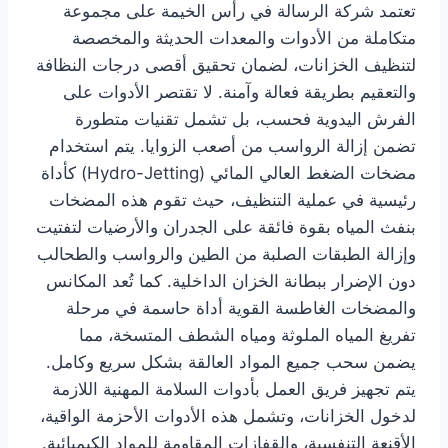
تعتمد شركة الرسالة في رأس الخيمة على مجموعة
متكاملة من الأدوات والمعدات الحديثة والمخصصة
لتنظيف الخزانات، لضمان تحقيق أقصى درجات النظافة
والتعقيم بطريقة فعالة وآمنة. لا تقتصر الأدوات على
الفرش اليدوية فحسب، بل تشمل تقنيات متطورة
تضمن إزالة الرواسب من أصعب الزوايا. يتم استخدام
مضخات الضغط العالي المائي (Hydro-Jetting) كأداة
رئيسية في عملية التنظيف، حيث تقوم هذه المضخات
بنفث المياه بقوة فائقة على الجدران والأرضيات لتفتيت
وإزالة الطبقات الصلبة من الطين والرواسب والطحالب
دون الإضرار ببطانة الخزان الداخلية. كما تُعد المكانس
والمضخات الغاطسة القوية أداة حاسمة في مرحلة
تفريغ المياه الملوثة ومياه الشطف المتسخة، مما
يضمن سحب جميع المواد العالقة بشكل سريع وكامل.
يتم تجهيز فريق العمل بأدوات السلامة المهنية اللازمة
لدخول الخزانات، وتشمل هذه الأدوات الأحزمة الواقية،
الأقنعة التنفسية، والقفازات المقاومة للمواد الكيميائية.