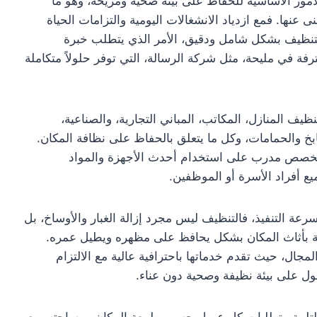
لأمور الأساسية للحفاظ على بيئة صحية ومريحة، وهو ما
نها. فمع ازدياد الانشغالات اليومية والتزامات الحياة
التنظيف بشكل شامل ودقيق، الأمر الذي يتطلب خبرة
ة في مليحة، مثل شركة الرسالة، التي توفر حلولاً متكاملة
ف المنازل، المكاتب، المباني التجارية، والصناعية،
بخ والحمامات، وكل ما يتعلق بالحفاظ على نظافة المكان.
متخصص مدرب على استخدام أحدث الأجهزة والمواد
ميع أفراد الأسرة أو الموظفين.
ة التنفيذ، فالتنظيف ليس مجرد إزالة الغبار والأوساخ، بل
ناية بأثاث المكان بشكل يحافظ على مظهره ويطيل عمره.
لمجال، حيث تقدم خدماتها باحترافية عالية مع الالتزام
حصول على بيئة نظيفة وصحية دون عناء.
لتلبية متطلبات كل عميل حسب طبيعة المكان ومساحته، مع