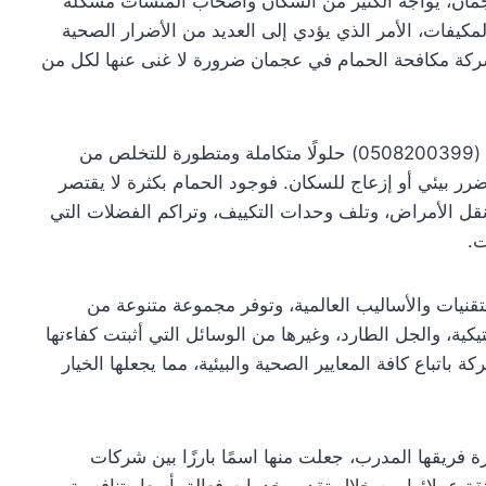
جمان، يواجه الكثير من السكان وأصحاب المنشآت مشكلة
لمكيفات، الأمر الذي يؤدي إلى العديد من الأضرار الصحية
شركة مكافحة الحمام في عجمان ضرورة لا غنى عنها لكل من
شركة الرسالة (0508200399) حلولًا متكاملة ومتطورة للتخلص من
رر بيئي أو إزعاج للسكان. فوجود الحمام بكثرة لا يقتصر
نقل الأمراض، وتلف وحدات التكييف، وتراكم الفضلات التي
ت.
نيات والأساليب العالمية، وتوفر مجموعة متنوعة من
كية، والجل الطارد، وغيرها من الوسائل التي أثبتت كفاءتها
باتباع كافة المعايير الصحية والبيئية، مما يجعلها الخيار
 فريقها المدرب، جعلت منها اسمًا بارزًا بين شركات
 عملائها من خلال تقديم خدمات فعالة بأسعار تنافسية