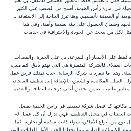
ؤسسة، فهي لا تعكس فقط المظهر الجمالي للمكان، بل تعبر
حياة في إمارة رأس الخيمة، أصبح من الصعب على الكثير
ومية أو العميقة بأنفسهم، وهنا تبرز الحاجة إلى الاستعانة بـ
جهد وضمان الحصول على بيئة نظيفة وآمنة. وفي هذا
كة الرسالة – 508200399 الخيار الأمثل لكل من يبحث عن الجودة والاحترافية في خدمات
د فقط على الأسعار أو السرعة، بل على الخبرة، والمعدات
ت العملاء. فالشركة المتميزة هي التي تهتم بأدق التفاصيل،
ئة. وهذا ما تنفرد به شركة الرسالة، حيث تمتلك فريق عمل
، الفلل، المكاتب، والشقق، بالإضافة إلى تنظيف السجاد،
 معايير عالمية تضمن تحقيق أعلى درجات النظافة والتعقيم.
 شركة الرسالة – 508200399 أن تثبت مكانتها كـ افضل شركة تنظيف في راس الخيمة بفضل
حدث التقنيات في مجال التنظيف. فهي تدرك أن كل عميل له
وع من أنواع الأماكن، سواء كانت سكنية أو تجارية. كما
 الكيميائية الضارة، مما يجعلها الخيار الأول للعائلات التي