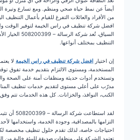
تُعد النظافة عنوان الرقي والراحة في أي منزل أو م
أيضاً عن نمط حياة صحي ومنظم. ومع تسارع وتيرة ال
من الأفراد والعائلات التفرغ للقيام بأعمال التنظيف الي
افضل شركة تنظيف في راس الخيمة لتوفير الوقت وال
السياق، تُعد شر
التنظيف بمختلف أنواعها.
إن اختيار
افضل شركة تنظيف في راس الخيمة
لا يعتم
المستخدمة، ومستوى الالتزام بتقديم خدمة تفوق توقعا
وتستخدم أدوات حديثة ومنظفات آمنة على الصحة والبي
مدرّب على أعلى مستوى لتقديم خدمات تنظيف المنازل
الكنب، النوافذ، والخزانات. كل هذه الخدمات تتم وفق
لقد استطاعت
التزامها بالمصداقية، وجودة الخدمة، واستخدامها لأ
احتياجات خاصة، لذلك تقدم حلول تنظيف مخصصة لكل ن
تعتمد الشركة على منظفات صديقة للبيئة خالية من المواد