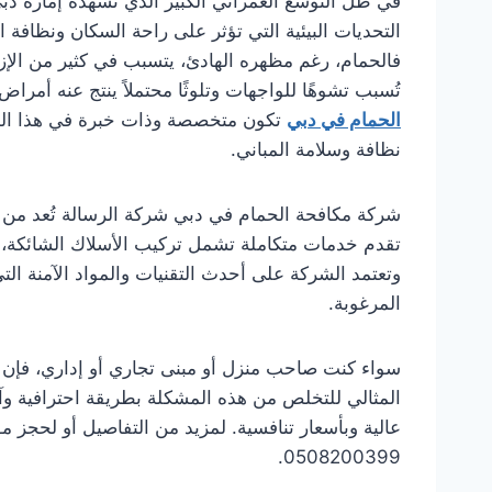
في ظل التوسع العمراني الكبير الذي تشهده إمارة دبي
التحديات البيئية التي تؤثر على راحة السكان ونظافة ا
فالحمام، رغم مظهره الهادئ، يتسبب في كثير من الإ
تُسبب تشوهًا للواجهات وتلوثًا محتملاً ينتج عنه أمرا
الحمام في دبي
تكون متخصصة وذات خبرة في هذا المج
نظافة وسلامة المباني.
شركة مكافحة الحمام في دبي شركة الرسالة تُعد من ا
تقدم خدمات متكاملة تشمل تركيب الأسلاك الشائكة، ا
وتعتمد الشركة على أحدث التقنيات والمواد الآمنة التي
المرغوبة.
سواء كنت صاحب منزل أو مبنى تجاري أو إداري، فإن 
المثالي للتخلص من هذه المشكلة بطريقة احترافية وآم
عالية وبأسعار تنافسية. لمزيد من التفاصيل أو لحجز م
0508200399.