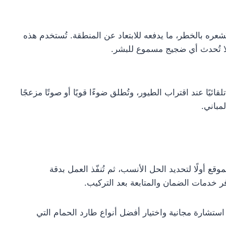
عره بالخطر، ما يدفعه للابتعاد عن المنطقة. تُستخدم هذه
 لا تُحدث أي ضجيج مسموع للبشر.
ا عند اقتراب الطيور، وتُطلق ضوءًا قويًا أو صوتًا مزعجًا
مباني.
وقع أولًا لتحديد الحل الأنسب، ثم تُنفّذ العمل بدقة
فر خدمات الضمان والمتابعة بعد التركيب.
 0508200399 للحصول على استشارة مجانية واختيار أفضل أنواع طارد الحمام التي