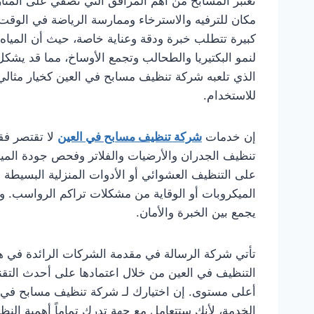
تُعتبر المسابح من أهم المرافق التي تضفي على المنا
مكان للترفيه والاسترخاء وممارسة الرياضة في الوقت
كبيرة تتطلب خبرة ودقة وعناية خاصة، حيث أن المياه
لنمو البكتيريا والطحالب وتجمع الأوساخ، مما قد يشك
الذي تلعبه شركة تنظيف مسابح في العين كخيار مثالي
للاستخدام.
إن خدمات
شركة تنظيف مسابح في العين
لا تقتصر فق
تنظيف الجدران والأرضيات والفلاتر وفحص جودة المياه و
على التنظيف العشوائي أو الأدوات المنزلية البسيطة
الميكروبات أو الوقاية من مشكلات تراكم الرواسب. و
يجمع بين الخبرة والأمان.
تأتي شركة الرسالة في مقدمة الشركات الرائدة في 
التنظيف في العين من خلال اعتمادها على أحدث التقن
أعلى مستوى. إن اختيارك لـ شركة تنظيف مسابح في ا
الخدمة، لأنك ستتعامل مع جهة تدرك تماماً أهمية النظا