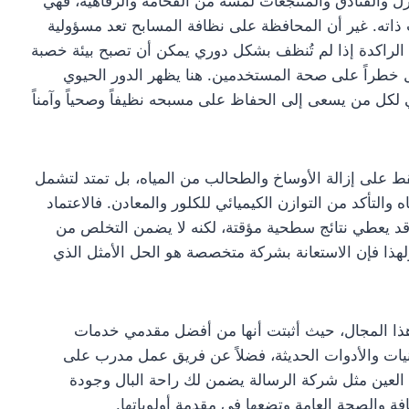
زل والفنادق والمنتجعات لمسة من الفخامة والرفاهية، فهي
 ذاته. غير أن المحافظة على نظافة المسابح تعد مسؤولية
 الراكدة إذا لم تُنظف بشكل دوري يمكن أن تصبح بيئة خصبة
ل خطراً على صحة المستخدمين. هنا يظهر الدور الحيوي
 لكل من يسعى إلى الحفاظ على مسبحه نظيفاً وصحياً وآمناً
ط على إزالة الأوساخ والطحالب من المياه، بل تمتد لتشمل
التأكد من التوازن الكيميائي للكلور والمعادن. فالاعتماد
 قد يعطي نتائج سطحية مؤقتة، لكنه لا يضمن التخلص من
لهذا فإن الاستعانة بشركة متخصصة هو الحل الأمثل الذي
هذا المجال، حيث أثبتت أنها من أفضل مقدمي خدمات
يات والأدوات الحديثة، فضلاً عن فريق عمل مدرب على
لعين مثل شركة الرسالة يضمن لك راحة البال وجودة
فة والصحة العامة وتضعها في مقدمة أولوياتها.