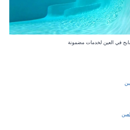
ح في العين لخدمات مضمونة
ين
عين