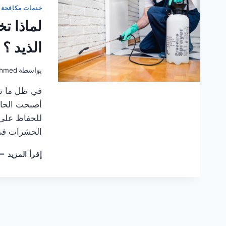
خدمات مكافحة 
لماذا ت
الذيد ؟
بواسطة
hmed
في ظل ما تش
أصبحت الحاج
للحفاظ على 
الحشرات في 
لما
إقرأ المزيد
تخت
شر
مك
ال
في
الذ
؟