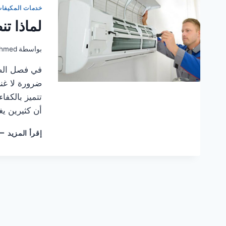
خدمات المكيفا
لماذا ت
بواسطة
hmed
في فصل الصي
ضرورة لا غنى
تتميز بالكفا
أن كثيرين ي
لما
إقرأ المزيد
تن
مك
سب
أمر
ضر