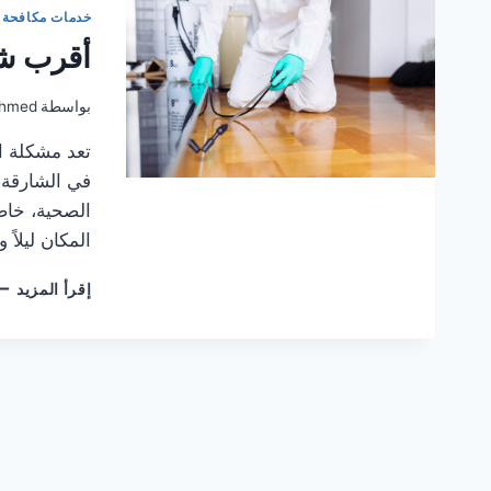
خدمات مكافحة 
أقرب شر
بواسطة
hmed
تعد مشكلة ا
في الشارقة، 
الصحية، خاص
المكان ليلاً 
أق
إقرأ المزيد
شر
مك
الس
في
الش