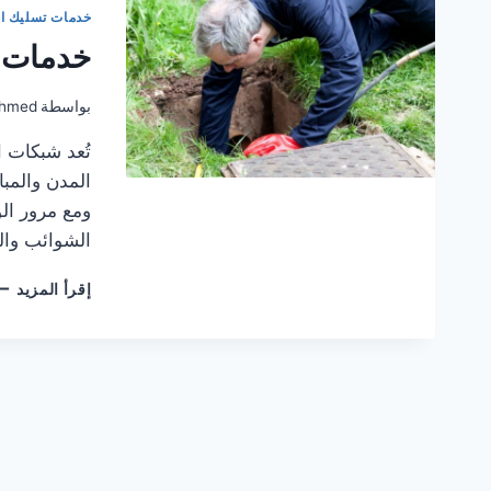
خدمات تسليك ا
خدمات 
بواسطة
hmed
تُعد شبكات ا
المدن والمبا
ومع مرور ال
الشوائب وال
خد
إقرأ المزيد
شر
مج