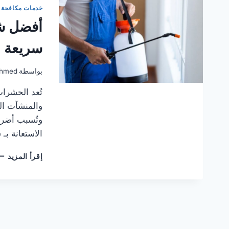
خدمات مكافحة 
أفضل ش
سريعة
بواسطة
hmed
تُعد الحشرات
والمنشآت الت
وتُسبب أضرار
الاستعانة ب
أف
إقرأ المزيد
شر
مك
ال
تقد
خد
سر