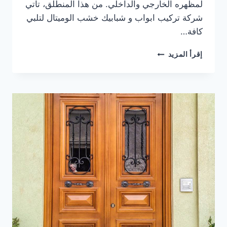
لمظهره الخارجي والداخلي. من هذا المنطلق، تأتي
شركة تركيب ابواب و شبابيك خشب الوميتال لتلبي
كافة…
نصائح
إقرأ المزيد
لاختيار
شركة
تركيب
ابواب
و
شبابيك
خشب
الوميتال