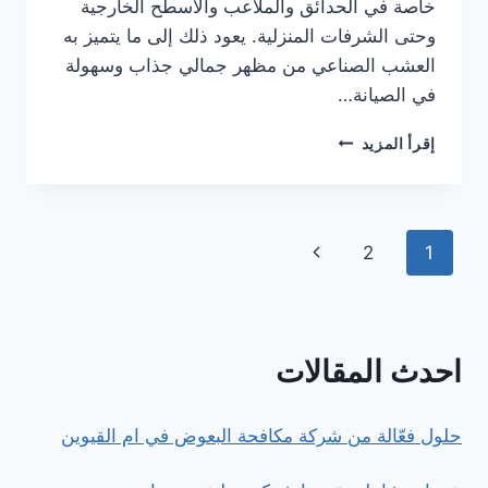
خاصة في الحدائق والملاعب والأسطح الخارجية
وحتى الشرفات المنزلية. يعود ذلك إلى ما يتميز به
العشب الصناعي من مظهر جمالي جذاب وسهولة
في الصيانة…
شركة
إقرأ المزيد
تركيب
عشب
صناعي
بخبرة
تنقل
الصفحة
2
1
طويلة
وأسعار
الصفحة
التالية
مناسبة
احدث المقالات
حلول فعّالة من شركة مكافحة البعوض في ام القيوين